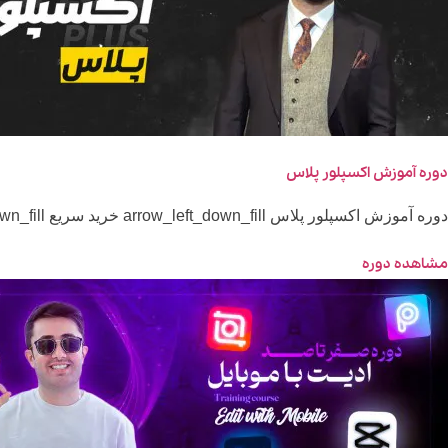
دوره آموزش اکسپلور پلاس
دوره آموزش اکسپلور پلاس arrow_left_down_fill خرید سریع arrow_left_down_fill مشاهده در اپلیکیشن اکسپلور فضایی از اینستاگرامه که اگر مطابق اصول و الگوریتم برنامه...
مشاهده دوره